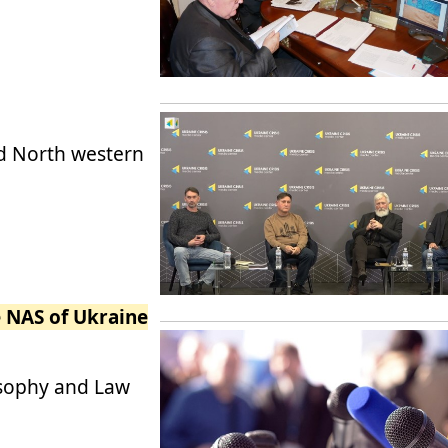
d North western
e NAS of Ukraine
osophy and Law