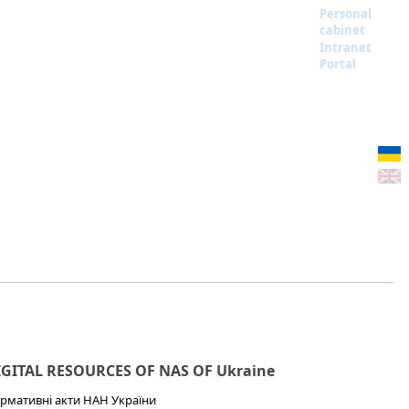
Personal
cabinet
Intranet
Portal
IGITAL RESOURCES OF NAS OF Ukraine
рмативні акти НАН України