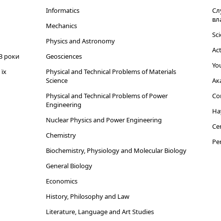
Informatics
Сл
вл
Mechanics
Sci
Physics and Astronomy
Act
3 роки
Geosciences
You
їх
Physical and Technical Problems of Materials
Science
Ак
Physical and Technical Problems of Power
Cor
Engineering
На
Nuclear Physics and Power Engineering
Cen
Chemistry
Per
Biochemistry, Physiology and Molecular Biology
General Biology
Economics
History, Philosophy and Law
Literature, Language and Art Studies