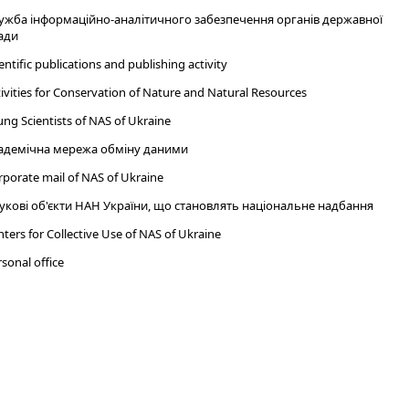
ужба інформаційно-аналітичного забезпечення органів державної
ади
entific publications and publishing activity
ivities for Conservation of Nature and Natural Resources
ng Scientists of NAS of Ukraine
адемічна мережа обміну даними
porate mail of NAS of Ukraine
укові об'єкти НАН України, що становлять національне надбання
ters for Collective Use of NAS of Ukraine
sonal office