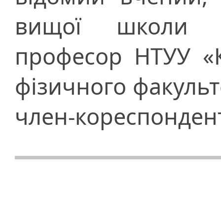
вищої школи У
професор НТУУ «К
фізичного факульте
член-кореспонден