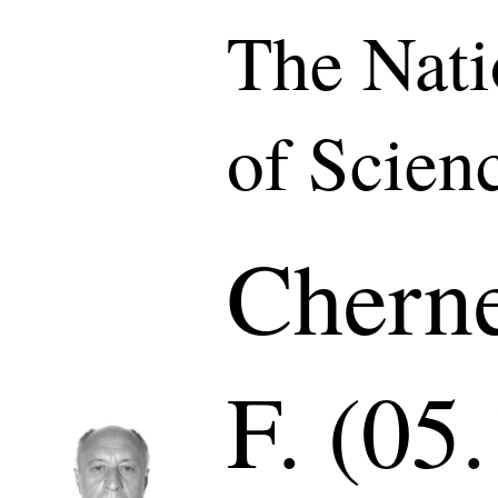
The Nat
of Scien
Chern
F. (05