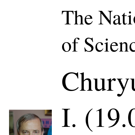
The Nat
of Scien
Chury
I. (19