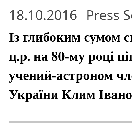
18.10.2016
Press S
Із глибоким сумом 
ц.р. на 80-му році п
учений-астроном ч
України Клим Іван