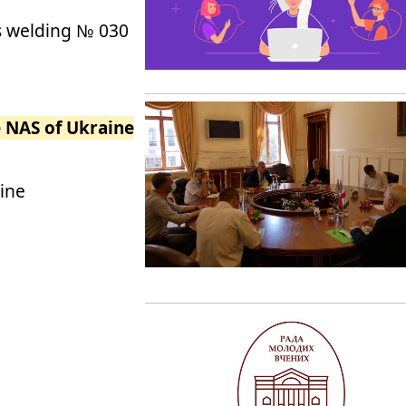
s welding № 030
e NAS of Ukraine
aine