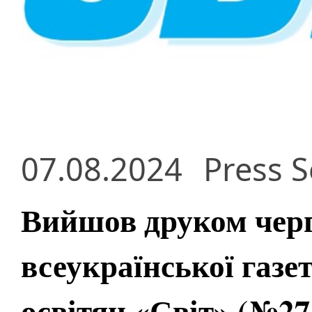
07.08.2024
Press S
Вийшов друком чер
всеукраїнської газе
освітян «Світ» (№27