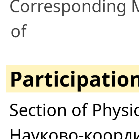
Corresponding
of
Participatio
Section of Physi
Науково-коорди