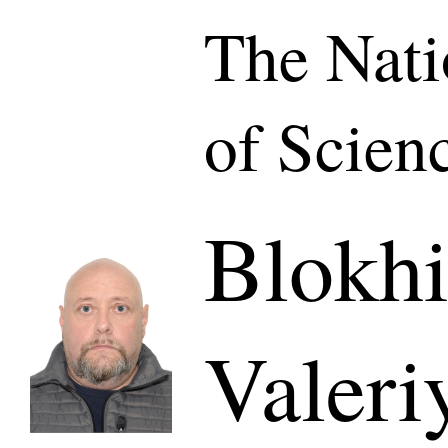
The Nat
of Scien
Blokhi
Valeri