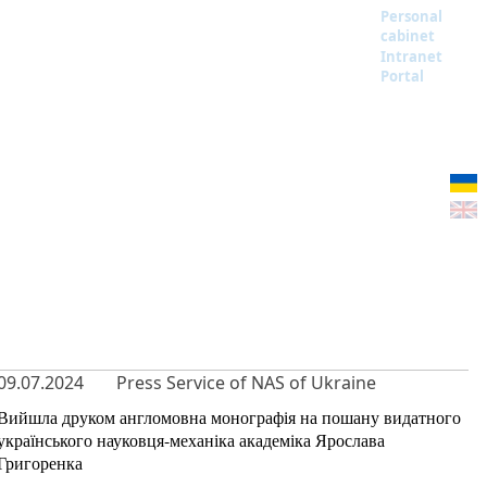
Personal
cabinet
Intranet
Portal
09.07.2024
Press Service of NAS of Ukraine
Вийшла друком англомовна монографія на пошану видатного
українського науковця-механіка академіка Ярослава
Григоренка