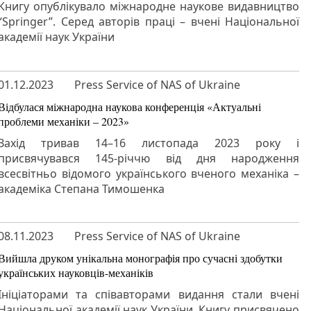
Книгу опублікувало міжнародне наукове видавництво
“Springer”. Серед авторів праці – вчені Національної
академії наук України
01.12.2023
Press Service of NAS of Ukraine
Відбулася міжнародна наукова конференція «Актуальні
проблеми механіки – 2023»
Захід тривав 14–16 листопада 2023 року і
присвячувався 145-річчю від дня народження
всесвітньо відомого українського вченого механіка –
академіка Степана Тимошенка
08.11.2023
Press Service of NAS of Ukraine
Вийшла друком унікальна монографія про сучасні здобутки
українських науковців-механіків
Ініціаторами та співавторами видання стали вчені
Національної академії наук України. Книгу присвячено