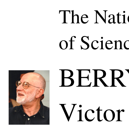
The Nat
of Scien
BERRY
Victor