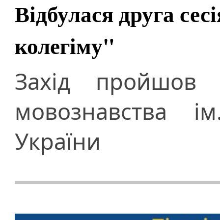
Відбулася друга сес
колегіму"
Захід пройшов п
мовознавства і
України