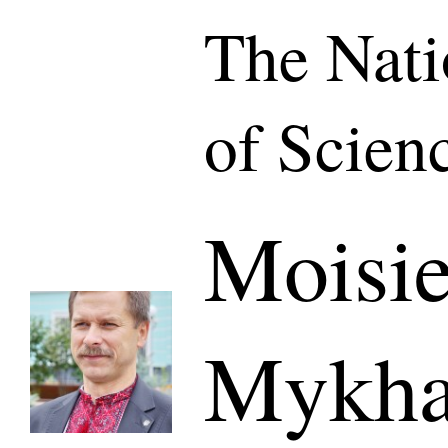
The Nat
of Scien
Moisie
Mykha