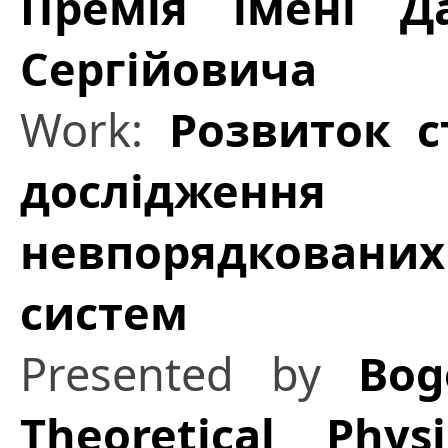
Премія імені Д
Сергійовича
Work:
Розвиток с
дослідженн
невпорядковани
систем
Presented by
Bog
Theoretical Phy