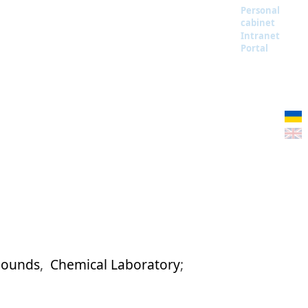
Personal
cabinet
Intranet
Portal
pounds
,
Chemical Laboratory
;