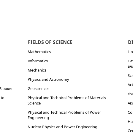
FIELDS OF SCIENCE
D
Mathematics
Но
Informatics
Сл
вл
Mechanics
Sci
Physics and Astronomy
Act
3 роки
Geosciences
You
їх
Physical and Technical Problems of Materials
Science
Ак
Physical and Technical Problems of Power
Cor
Engineering
На
Nuclear Physics and Power Engineering
Cen