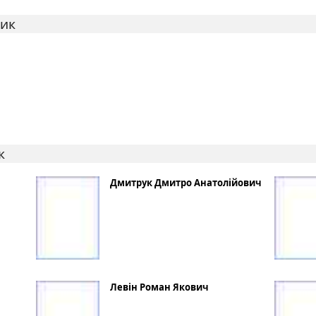
ник
к
Дмитрук Дмитро Анатолійович
Левін Роман Якович