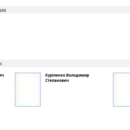
ник
к
ич
Куріленко Володимир
Степанович