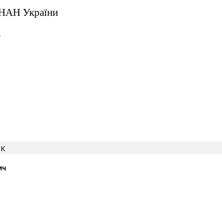
 НАН України
у
ик
ич