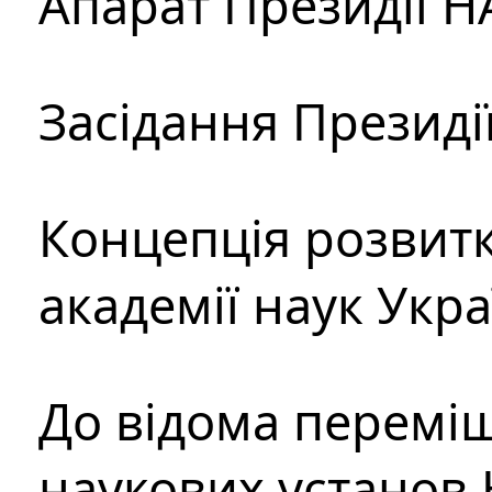
Апарат Президії Н
Засідання Президі
Концепція розвитк
академії наук Укр
До відома перемі
наукових установ 