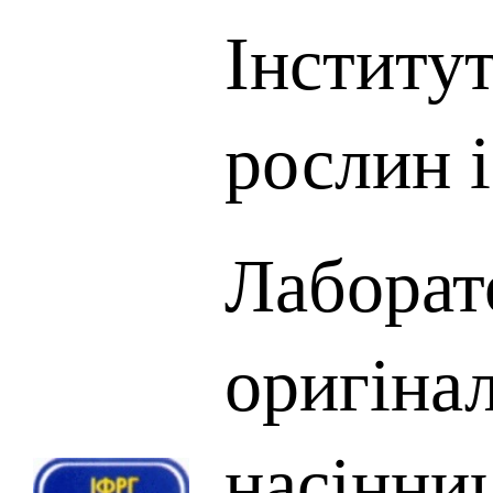
Інститут
рослин і
Лаборат
оригіна
насінни