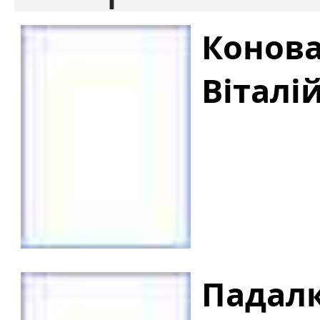
Конов
Віталі
Падалк