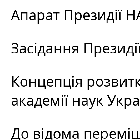
Апарат Президії Н
Засідання Президі
Концепція розвитк
академії наук Укр
До відома перемі