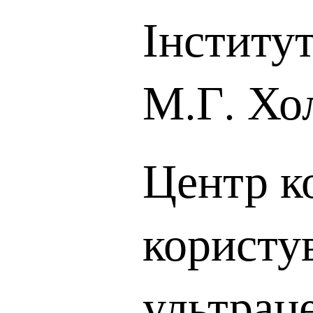
Інститут
М.Г. Хо
Центр к
користу
ультрац