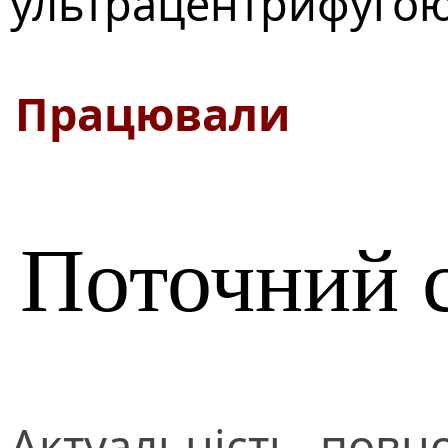
ультрацентрифугою
Працювали
Поточний 
Актуальність, повно