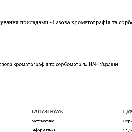
тування приладами «Газова хроматографія та сор
азова хроматографія та сорбометрія» НАН України
ГАЛУЗІ НАУК
ЦИФ
Математика
Норм
Інформатика
Служ