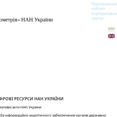
Персональни
кабінет
Корпоративн
бометрія» НАН України
портал
РОВІ РЕСУРСИ НАН УКРАЇНИ
ативні акти НАН України
ба інформаційно-аналітичного забезпечення органів державної