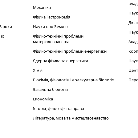
влад
Механіка
Наук
Фізика і астрономія
Діял
3 роки
Науки про Землю
Наук
їх
Фізико-технічні проблеми
матеріалознавства
Акад
Фізико-технічні проблеми енергетики
Корп
Ядерна фізика та енергетика
Наук
Хімія
Цент
Біохімія, фізіологія і молекулярна біологія
Перс
Загальна біологія
Економіка
Історія, філософія та право
Література, мова та мистецтвознавство