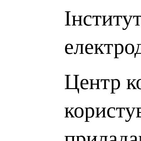
Інститу
електро
Центр к
користу
прилада