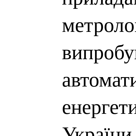
метроло
випробу
автомати
енергет
України