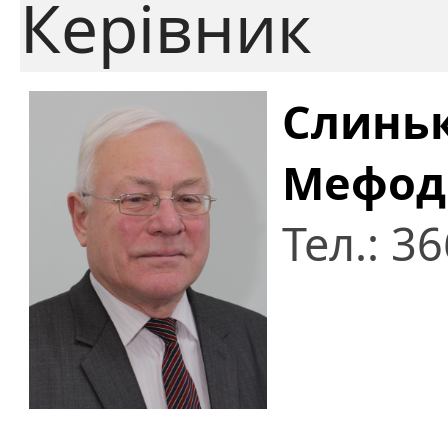
Керівник
Слинь
Мефод
Тел.: 3