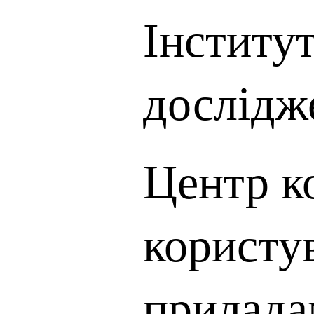
Інститу
дослідж
Центр к
користу
прилада