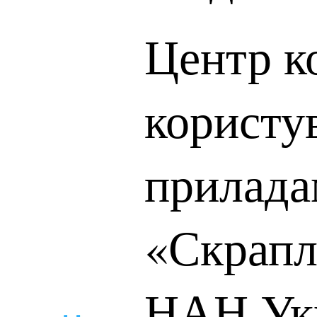
Центр к
користу
прилад
«Скрапл
НАН Ук