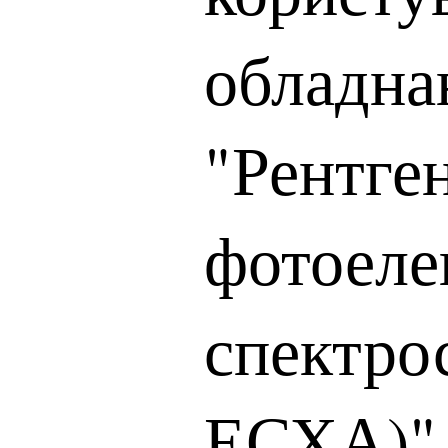
обладна
"Рентге
фотоеле
спектро
ЕСХА)"