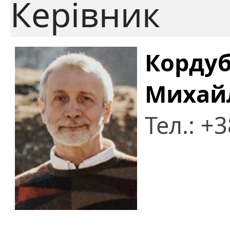
Керівник
Кордуб
Михай
Тел.: +