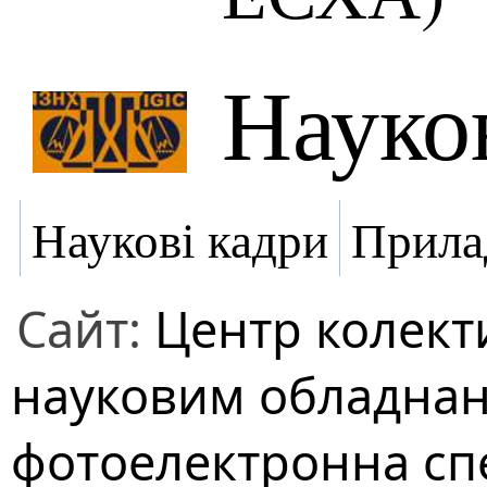
Науко
Наукові кадри
Прила
Сайт:
Центр колект
науковим обладнан
фотоелектронна спе