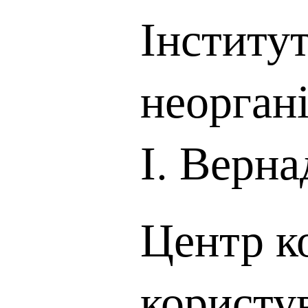
Інститут
неоргані
І. Верна
Центр к
користу