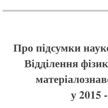
Про підсумки науко
Відділення фізи
матеріалознав
у
20
15
-