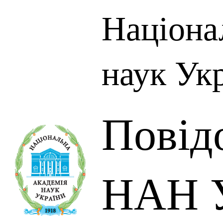
Націона
наук Ук
Повід
НАН У