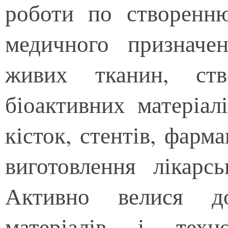
роботи по створенню
медичного призначе
живих тканин, ств
біоактивних матеріал
кісток, стентів, фарм
виготовлення лікарс
Активно велися до
матеріалів і техн