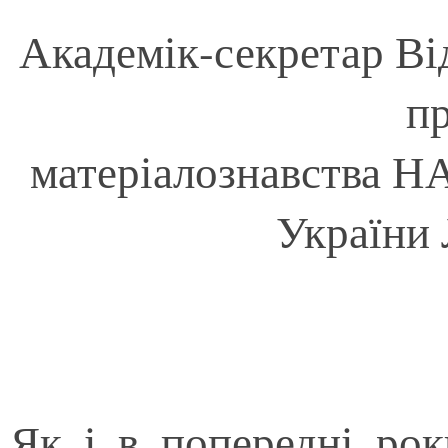
Академік-секретар Ві
п
матеріалознавства Н
України
Як і в попередні рок