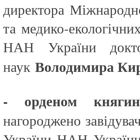
директора Міжнародн
та медико-екологічни
НАН України докто
Володимира Ки
наук
- орденом княгин
нагороджено завідувача
України НАН України