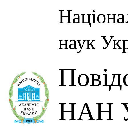
Націона
наук Ук
Повід
НАН У