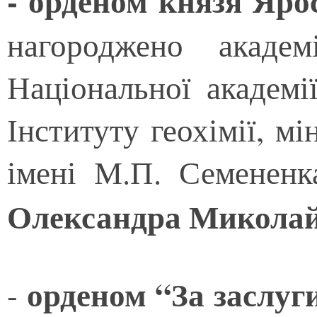
- орденом князя Яр
нагороджено академі
Національної академі
Інституту геохімії, мі
імені М.П. Семененк
Олександра Микола
орденом
“
За заслуг
-