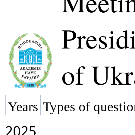
Meetin
Presi
of Ukr
Years
Types of questio
2025