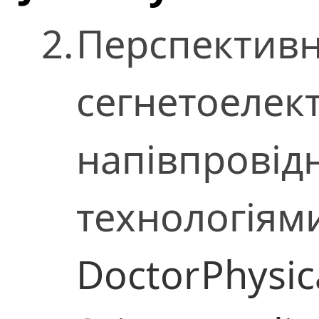
2.
Перспективн
сегнетоелект
напівпрові
технологіям
Doctor
Physic