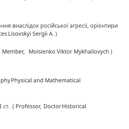
ння внаслідок російської агресії, орієнтири
ces
Lisovskyi Sergii A.
)
g Member,
Moisienko Viktor Mykhailovych
)
ophy
Physical and Mathematical
 ст.
(
Professor,
Doctor
Historical