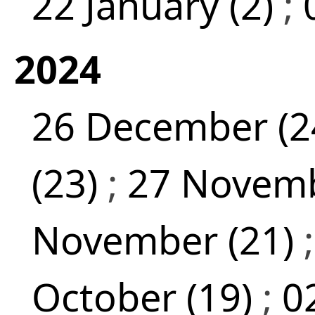
22 January (2)
;
2024
26 December (2
(23)
;
27 Novemb
November (21)
October (19)
;
0