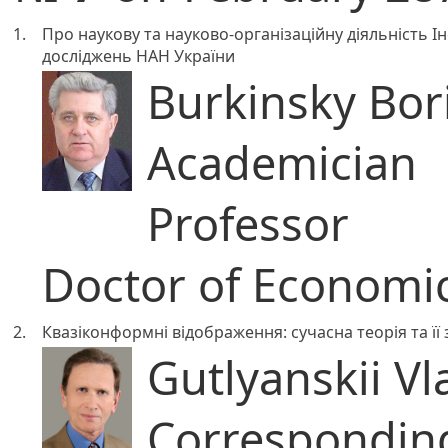
1.
Про наукову та науково-організаційну діяльність І
досліджень НАН України
Burkinsky Bori
Academician
Professor
Doctor of Economic
2.
Квазіконформні відображення: сучасна теорія та її
Gutlyanskii Vl
Correspondi