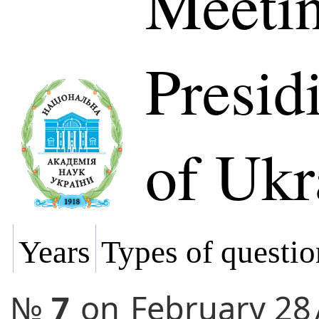
Meetin
Presi
of Ukr
Years
Types of questio
№
7
on
February 28