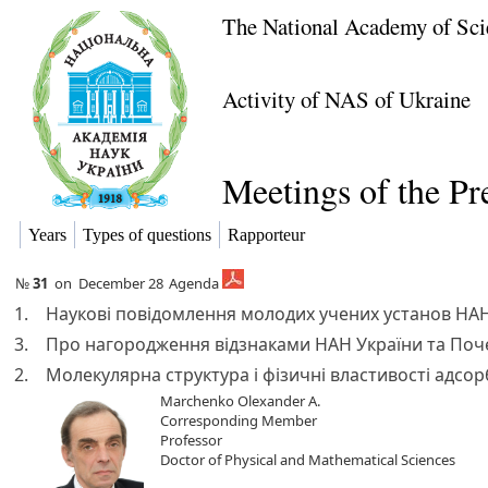
The National Academy of Sci
Activity of NAS of Ukraine
Meetings of the P
Years
Types of questions
Rapporteur
№
31
on
December 28
Agenda
1.
Наукові повідомлення молодих учених установ НАН
3.
Про нагородження відзнаками НАН України та Поче
2.
Молекулярна структура і фізичні властивості адс
Marchenko Olexander A.
Corresponding Member
Professor
Doctor of Physical and Mathematical Sciences