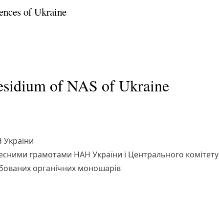
ences of Ukraine
residium of NAS of Ukraine
 України
сними грамотами НАН України і Центрального комітету
орбованих органічних моношарів