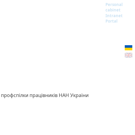
Personal
cabinet
Intranet
Portal
 профспілки працівників НАН України