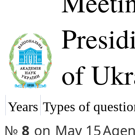
Meetin
Presi
of Ukr
Years
Types of questio
№
8
on
May 15
Age