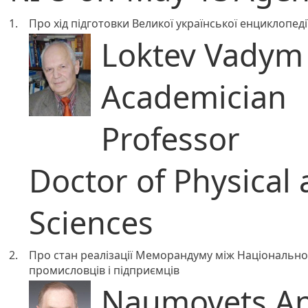
1.
Про хід підготовки Великої української енциклопеді
Loktev Vadym
Academician
Professor
Doctor of Physical
Sciences
2.
Про стан реалізації Меморандуму між Національно
промисловців і підприємців
Naumovets An