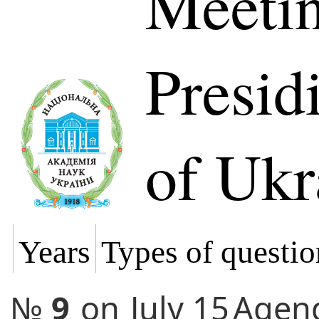
Meetin
Presi
of Ukr
Years
Types of questio
№
9
on
July 15
Agen