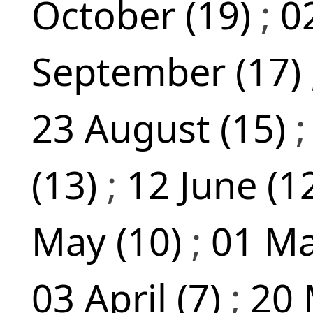
October (19)
;
0
September (17)
23 August (15)
(13)
;
12 June (1
May (10)
;
01 Ma
03 April (7)
;
20 