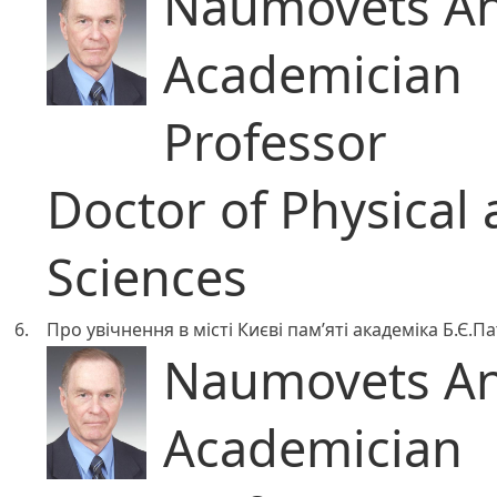
Naumovets An
Academician
Professor
Doctor of Physical
Sciences
6.
Про увічнення в місті Києві пам’яті академіка Б.Є.П
Naumovets An
Academician