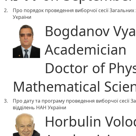
2.
Про порядок проведення виборчої сесії Загальних 
України
Bogdanov Vyac
Academician
Doctor of Phy
Mathematical Scie
3.
Про дату та програму проведення виборчої сесії За
відділень НАН України
Horbulin Volo