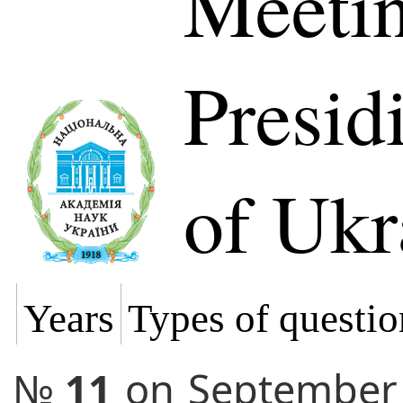
Meetin
Presi
of Ukr
Years
Types of questio
№
11
on
September