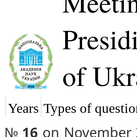
Meetin
Presi
of Ukr
Years
Types of questio
№
16
on
November 