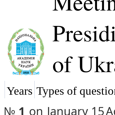
Meetin
Presi
of Ukr
Years
Types of questio
№
1
on
January 15
A