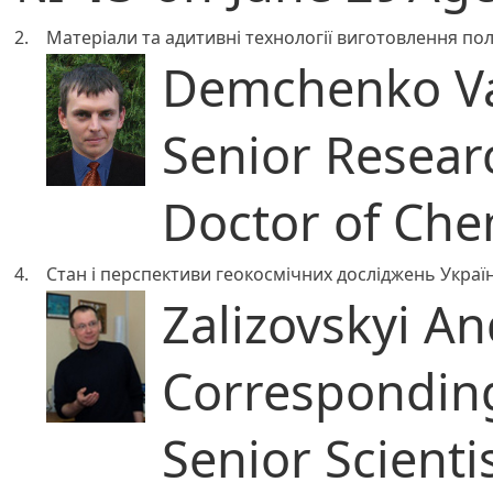
2.
Матеріали та адитивні технології виготовлення п
Demchenko Val
Senior Resear
Doctor of Che
4.
Стан і перспективи геокосмічних досліджень Украї
Zalizovskyi And
Correspondi
Senior Scienti