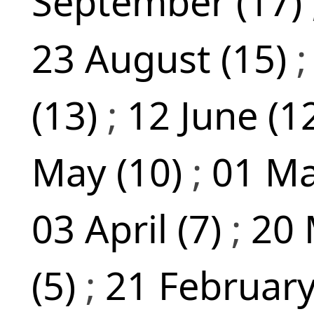
September (17)
23 August (15)
(13)
;
12 June (1
May (10)
;
01 Ma
03 April (7)
;
20 
(5)
;
21 February