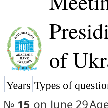
Meetin
Presi
of Ukr
Years
Types of questio
№
15
on
June 29
Ag