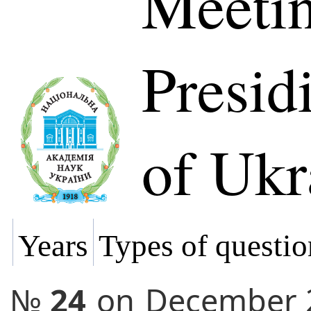
Meetin
Presi
of Ukr
Years
Types of questio
№
24
on
December 