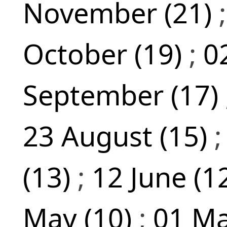
November (21)
October (19)
;
0
September (17)
23 August (15)
(13)
;
12 June (1
May (10)
;
01 Ma