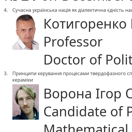
4.
Сучасна українська нація як діалектична єдність н
Котигоренко 
Professor
Doctor of Poli
3.
Принципи керування процесами твердофазного спі
кераміки
Ворона Ігор 
Candidate of 
Mathematical 