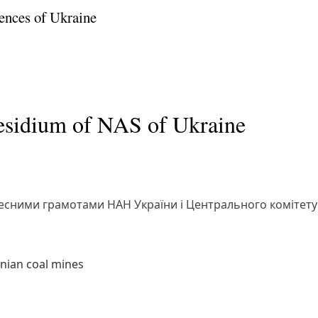
ences of Ukraine
residium of NAS of Ukraine
сними грамотами НАН України і Центрального комітету
inian coal mines