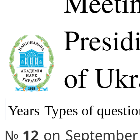
Meetin
Presi
of Ukr
Years
Types of questio
№
12
on
September