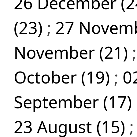
26 December (2
(23)
;
27 Novemb
November (21)
October (19)
;
0
September (17)
23 August (15)