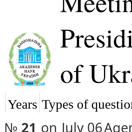
Meetin
Presi
of Ukr
Years
Types of questio
№
21
on
July 06
Age