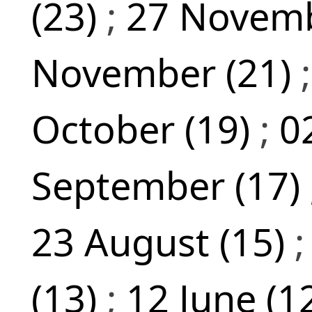
(23)
;
27 Novemb
November (21)
October (19)
;
0
September (17)
23 August (15)
(13)
;
12 June (1