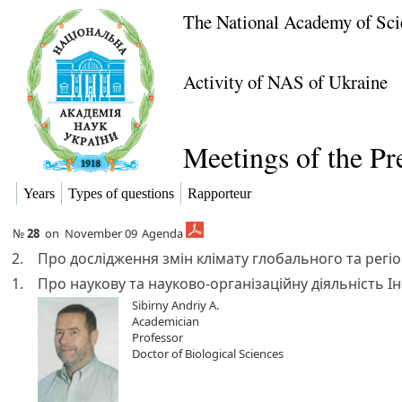
The National Academy of Sci
Activity of NAS of Ukraine
Meetings of the P
Years
Types of questions
Rapporteur
№
28
on
November 09
Agenda
2.
Про дослідження змін клімату глобального та рег
1.
Про наукову та науково-організаційну діяльність Ін
Sibirny Andriy A.
Academician
Professor
Doctor of Biological Sciences