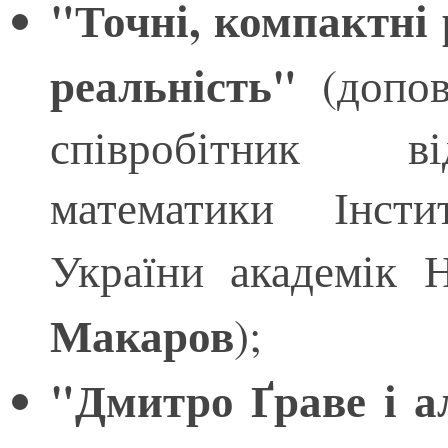
"Точні, компактні 
реальність"
(допо
співробітник ві
математики Інст
України академік
Макаров
);
"Дмитро Ґраве і а