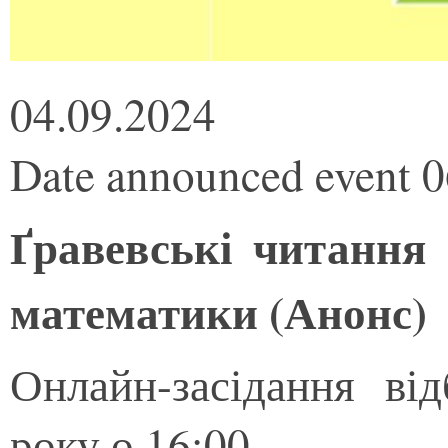
04.09.2024
Date announced event 
Ґравевські читання
математики (Анонс)
Онлайн-засідання ві
року о 16:00