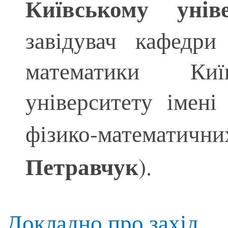
Київському унів
завідувач кафедри
математики Київ
університету імен
фізико-матема
Петравчук
).
Докладно про захід