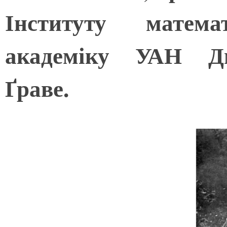
Інституту мате
академіку УАН Дм
Ґраве.