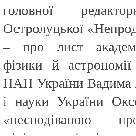
головної редакт
Остролуцької «Непрод
– про лист академі
фізики й астрономі
НАН України Вадима Л
і науки України Окс
«несподіваною про