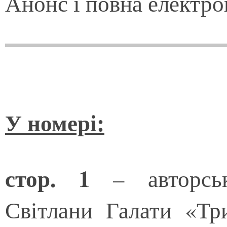
Анонс і повна електро
У номері:
стор. 1
– авторськ
Світлани Галати «Тр