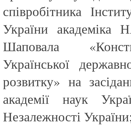
співробітника Інсти
України академіка 
Шаповала «Консти
Української державн
розвитку» на засідан
академії наук Укр
Незалежності України