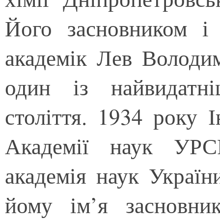
Його засновником і
академік Лев Володи
один із найвидатн
століття. 1934 року 
Академії наук УРС
академія наук Україн
йому ім’я засновни