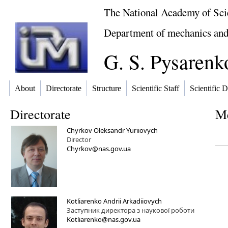
The National Academy of Sci
Department of mechanics and
G. S. Pysarenko
About
Directorate
Structure
Scientific Staff
Scientific D
Directorate
Me
Chyrkov Oleksandr Yuriiovych
Director
Chyrkov@nas.gov.ua
Kotliarenko Andrii Arkadiiovych
Заступник директора з наукової роботи
Kotliarenko@nas.gov.ua