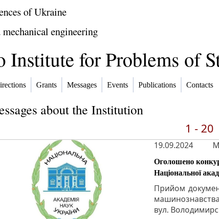
ences of Ukraine
 mechanical engineering
 Institute for Problems of S
irections
Grants
Messages
Events
Publications
Contacts
ssages about the Institution
1 - 20
19.09.2024
M
Оголошено конкур
Національної акад
Прийом документ
машинознавства 
вул. Володимирсь