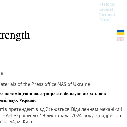
Personal
cabinet
Intranet
Portal
trength
aterials of the Press office NAS of Ukraine
с на заміщення посад директорів наукових установ
емії наук України
ів претендентів здійснюється Відділенням механіки і
НАН України до 19 листопада 2024 року за адресою:
ка, 54, м. Київ