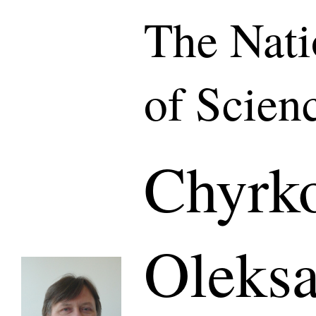
The Nat
of Scien
Chyrk
Oleks