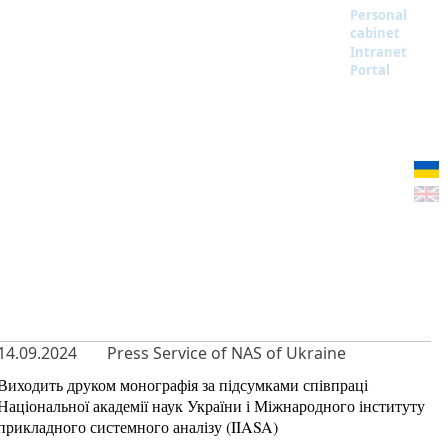
Personal
cabinet
Intranet
Portal
14.09.2024
Press Service of NAS of Ukraine
Виходить друком монографія за підсумками співпраці
Національної академії наук України і Міжнародного інституту
прикладного системного аналізу (IIASA)