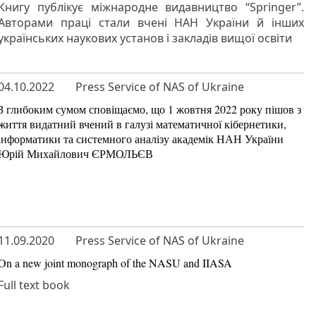
Книгу публікує міжнародне видавництво “Springer”.
Авторами праці стали вчені НАН України й інших
українських наукових установ і закладів вищої освіти
04.10.2022
Press Service of NAS of Ukraine
З глибоким сумом сповіщаємо, що 1 жовтня 2022 року пішов з
життя видатний вчений в галузі математичної кібернетики,
інформатики та системного аналізу академік НАН України
Юрій Михайлович ЄРМОЛЬЄВ
11.09.2020
Press Service of NAS of Ukraine
On a new joint monograph of the NASU and IIASA
Full text book