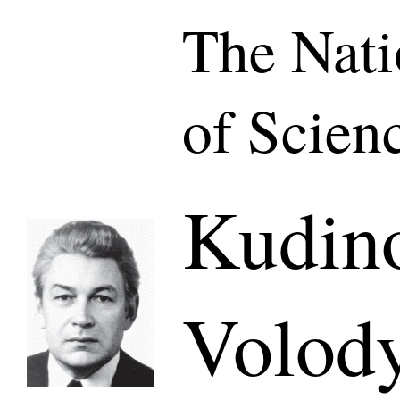
The Nat
of Scien
Kudin
Volod