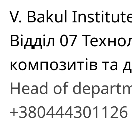
V. Bakul Institu
Вiддiл 07 Техн
композитів та 
Head of depart
+380444301126