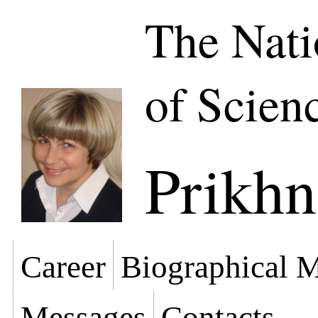
The Nat
of Scien
Prikhn
Career
Biographical M
Messages
Contacts