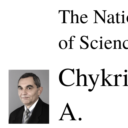
The Nat
of Scien
Chykr
A.