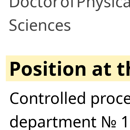
Doctor
of
Physic
Sciences
Position at 
Controlled proc
department № 