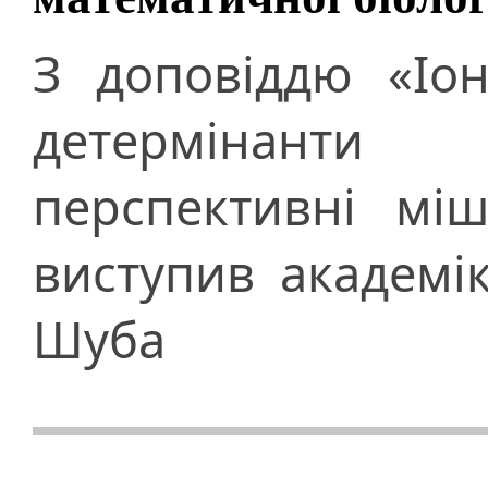
З доповіддю «Іо
детермінанти
перспективні міш
виступив академі
Шуба