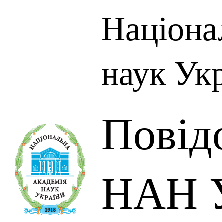
Націона
наук Ук
Повід
НАН У