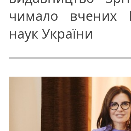
чимало вчених Н
наук України