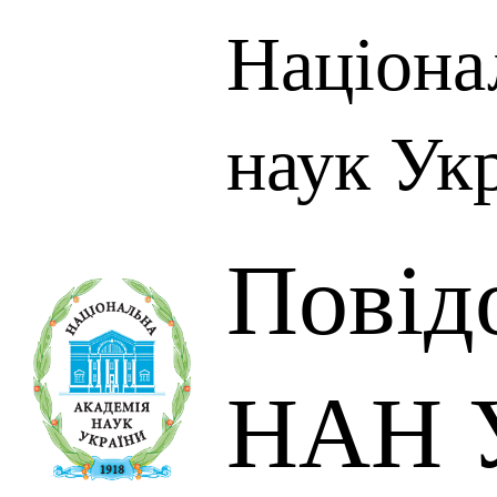
Націона
наук Ук
Повід
НАН У